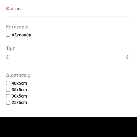
Φίλτρα
Κατηγορία
Αξεσουάρ
Τιμή
€
€
Διαστάσεις
40x5cm
35x5cm
30x5cm
25x5cm