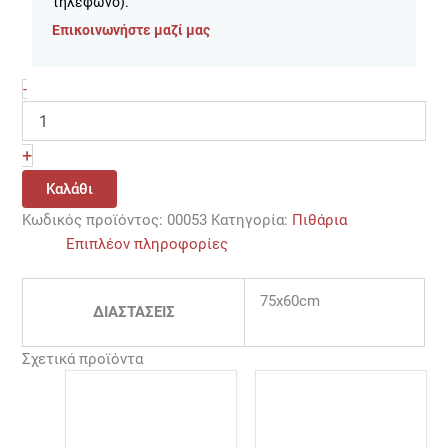
τηλεφωνο).
Επικοινωνήστε μαζί μας
-
+
Καλάθι
Κωδικός προϊόντος:
00053
Κατηγορία:
Πιθάρια
Επιπλέον πληροφορίες
75x60cm
ΔΙΑΣΤΑΣΕΙΣ
Σχετικά προϊόντα
Price
Αυτό
range:
το
29,00 €
προϊόν
through
190,00 €