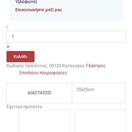
τηλεφωνο).
Επικοινωνήστε μαζί μας
-
+
Καλάθι
Κωδικός προϊόντος:
00133
Κατηγορία:
Γλάστρες
Επιπλέον πληροφορίες
25x25cm
ΔΙΑΣΤΑΣΕΙΣ
Σχετικά προϊόντα
Price
Αυτό
range:
το
39,00 €
προϊόν
through