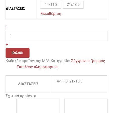
14x11,8
21x18,5
ΔΙΑΣΤΑΣΕΙΣ
Εκκαθάριση
-
+
Καλάθι
Κωδικός προϊόντος:
Μ/Δ
Κατηγορία:
Σύγχρονες Γραμμές
Επιπλέον πληροφορίες
14×11,8, 21×18,5
ΔΙΑΣΤΑΣΕΙΣ
Σχετικά προϊόντα
Price
Price
Αυτό
Αυτό
range:
range:
το
το
13,65 €
10,00 €