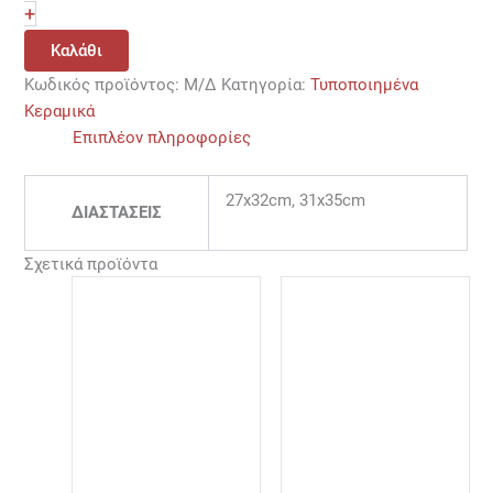
+
Καλάθι
Κωδικός προϊόντος:
Μ/Δ
Κατηγορία:
Τυποποιημένα
Κεραμικά
Επιπλέον πληροφορίες
27x32cm, 31x35cm
ΔΙΑΣΤΑΣΕΙΣ
Σχετικά προϊόντα
Price
Αυτό
range:
το
10,00 €
προϊόν
through
22,00 €
έχει
πολλαπλές
παραλλαγές.
Οι
επιλογές