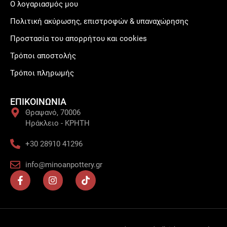
Ο λογαριασμός μου
Πολιτική ακύρωσης, επιστροφών & υπαναχώρησης
Προστασία του απορρήτου και cookies
Τρόποι αποστολής
Τρόποι πληρωμής
ΕΠΙΚΟΙΝΩΝΙΑ
Θραψανό, 70006
Ηράκλειο - ΚΡΗΤΗ
+30 28910 41296
info@minoanpottery.gr
F
I
T
a
n
i
c
s
k
e
t
t
b
a
o
o
g
k