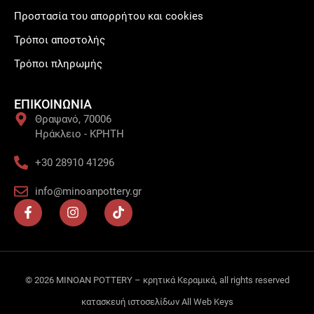
Προστασία του απορρήτου και cookies
Τρόποι αποστολής
Τρόποι πληρωμής
ΕΠΙΚΟΙΝΩΝΙΑ
Θραψανό, 70006
Ηράκλειο - ΚΡΗΤΗ
+30 28910 41296
info@minoanpottery.gr
F
I
T
a
n
i
c
s
k
e
t
t
b
a
o
o
g
k
o
r
© 2026 MINOAN POTTERY – κρητικά Κεραμικά, all rights reserved
k
a
κατασκευή ιστοσελίδων
All Web Keys
-
m