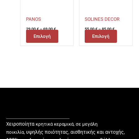
προϊόντος
προϊόντο
PANOS
SOLINES DECOR
29,00
€
–
69,00
€
55,00
€
–
85,00
€
Επιλογή
Επιλογή
ειροποίητα
Χ
κρητικά κεραμικά, σε μεγάλη
υ
ψηλής ποιότητας, αισθητικής και αντοχής,
ποικιλία,