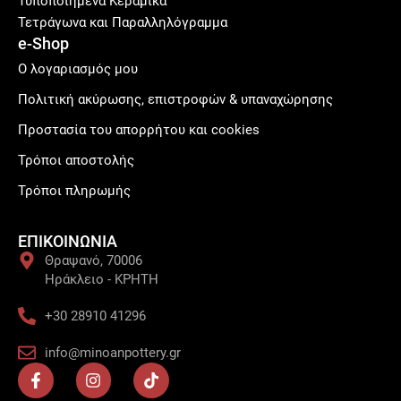
Τυποποιημένα Κεραμικά
Τετράγωνα και Παραλληλόγραμμα
e-Shop
Ο λογαριασμός μου
Πολιτική ακύρωσης, επιστροφών & υπαναχώρησης
Προστασία του απορρήτου και cookies
Τρόποι αποστολής
Τρόποι πληρωμής
ΕΠΙΚΟΙΝΩΝΙΑ
Θραψανό, 70006
Ηράκλειο - ΚΡΗΤΗ
+30 28910 41296
info@minoanpottery.gr
F
I
T
a
n
i